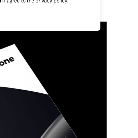
m I agree to the
privacy policy
.