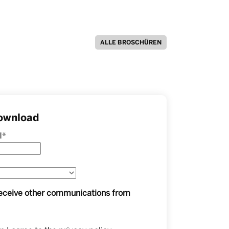
ALLE BROSCHÜREN
ownload
l
*
 receive other communications from