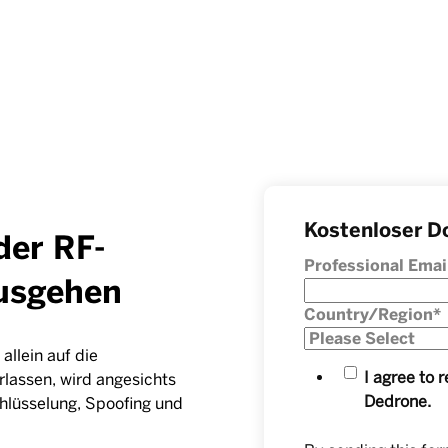
Kostenloser D
der RF-
Professional Emai
usgehen
Country/Region
*
llein auf die
I agree to
lassen, wird angesichts
Dedrone.
hlüsselung, Spoofing und