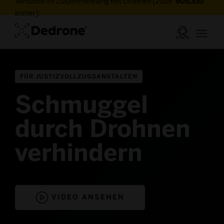
Verstöße im Zusammenhang mit Drohnen [2026
906,510
bisher]:
FÜR JUSTIZVOLLZUGSANSTALTEN
Schmuggel
durch Drohnen
verhindern

VIDEO ANSEHEN