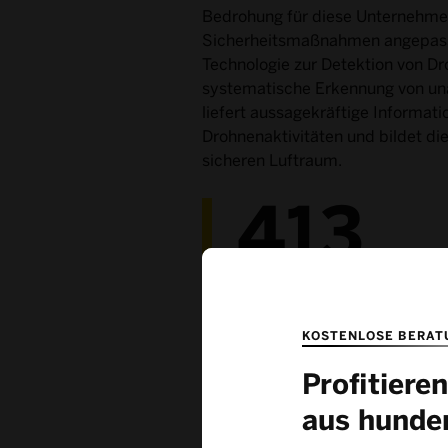
Bedrohung für diese Unternehmen
Sicherheitsmaßnahmen angepass
Technologie zur Detektion von Dr
systematische Erkennung von una
liefert aussagekräftige Informati
Drohnenaktivitäten und bildet di
sicheren Luftraum.
413
Standorte kritischer Infra
vertrauen auf Dedrone
KOSTENLOSE BERAT
Profitier
aus hunde