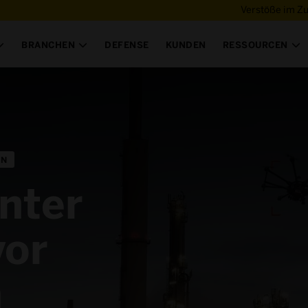
Verstöße im Z
BRANCHEN
DEFENSE
KUNDEN
RESSOURCEN



EN
enter
vor
n