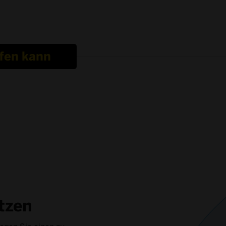
fen kann
tzen