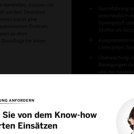
 darstellen, müssen die
Durchführung vor
t werden. Dedrones
einschließlich 
ohnen bietet eine
Sprengstoff ode
utorisierten Drohnen,
Stoffen als Nutz
onen zu allen
Ausspionieren v
e Grundlage für einen
Lieferanten, Be
Überwachung vo
Bewegungen des
und der besteh
Sicherheitsinfra
strukturen
UNG ANFORDERN
en Sie von dem Know-how
rten Einsätzen