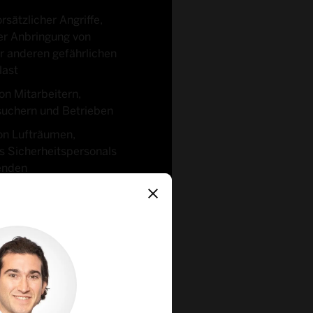
sätzlicher Angriffe,
der Anbringung von
r anderen gefährlichen
last
on Mitarbeitern,
suchern und Betrieben
n Lufträumen,
 Sicherheitspersonals
enden
struktur