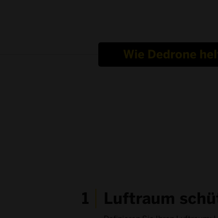
Wie Dedrone hel
1
Luftraum schü