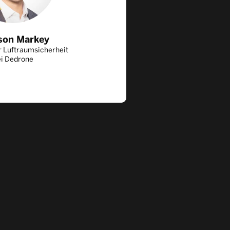
son Markey
ür Luftraumsicherheit
ei Dedrone