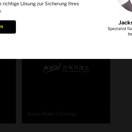
e richtige Lösung zur Sicherung Ihres
.
Jack
EN
Spezialist f
b
Korea Power Exchange