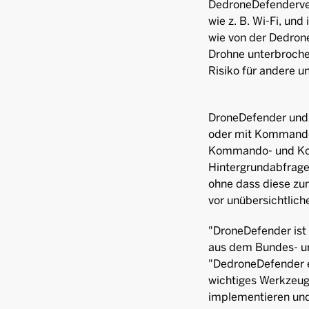
DedroneDefenderver
wie z. B. Wi-Fi, und 
wie von der Dedron
Drohne unterbroche
Risiko für andere 
DroneDefender und 
oder mit Kommando-
Kommando- und Kon
Hintergrundabfrage m
ohne dass diese zu
vor unübersichtlic
"DroneDefender ist
aus dem Bundes- un
"DedroneDefender er
wichtiges Werkzeug
implementieren und