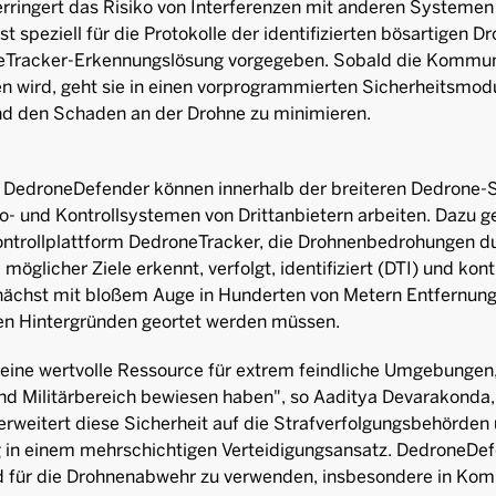
ringert das Risiko von Interferenzen mit anderen Systemen
ist speziell für die Protokolle der identifizierten bösartigen D
eTracker-Erkennungslösung vorgegeben. Sobald die Kommuni
n wird, geht sie in einen vorprogrammierten Sicherheitsmod
und den Schaden an der Drohne zu minimieren.
DedroneDefender können innerhalb der breiteren Dedrone-S
 und Kontrollsystemen von Drittanbietern arbeiten. Dazu ge
trollplattform DedroneTracker, die Drohnenbedrohungen d
öglicher Ziele erkennt, verfolgt, identifiziert (DTI) und kontin
nächst mit bloßem Auge in Hunderten von Metern Entfernu
hen Hintergründen geortet werden müssen.
 eine wertvolle Ressource für extrem feindliche Umgebungen
d Militärbereich bewiesen haben", so Aaditya Devarakonda
weitert diese Sicherheit auf die Strafverfolgungsbehörden u
 in einem mehrschichtigen Verteidigungsansatz. DedroneDefe
 für die Drohnenabwehr zu verwenden, insbesondere in Komb