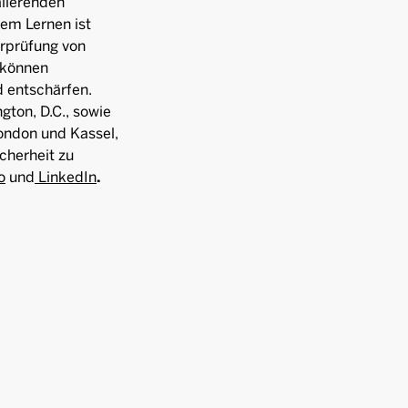
alierenden
em Lernen ist
erprüfung von
 können
d entschärfen.
ton, D.C., sowie
London und Kassel,
cherheit zu
o
und
LinkedIn
.‍