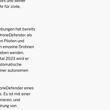
tors und seiner
 für zivile,
ebungen hat bereits
DroneDefender als
n Piloten und
n einzelne Drohnen
eben werden,
tal 2023 wird er
automatische
einer autonomen
droneDefender eines
 Es ist mit einer
mieren, und
örung von