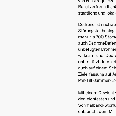
von Funkfrequenzen 
Benutzerfreundlichk
staatliche und lok
Dedrone ist nachweis
Störungstechnologi
mehr als 700 Störs
auch DedroneDefen
unbefugten Drohnen
wirksam sind. Ded
unterstützt durch e
auch auf einem Schw
Zielerfassung auf 
Pan-Tilt-Jammer-Lös
Mit einem Gewicht v
der leichtesten und
Schmalband-Störfun
entspricht dem Mi