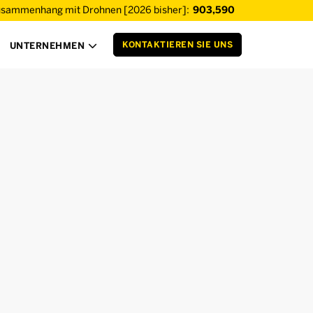
usammenhang mit Drohnen [2026 bisher]:
903,590
KONTAKTIEREN SIE UNS
UNTERNEHMEN
