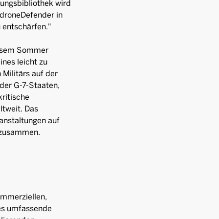
ungsbibliothek wird
edroneDefender in
 entschärfen."
diesem Sommer
nes leicht zu
Militärs auf der
 der G-7-Staaten,
ritische
ltweit. Das
anstaltungen auf
den zusammen.
ommerziellen,
nes umfassende