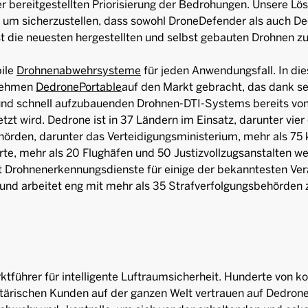
 bereitgestellten Priorisierung der Bedrohungen. Unsere Lös
t, um sicherzustellen, dass sowohl DroneDefender als auch D
st die neuesten hergestellten und selbst gebauten Drohnen zu
ile
Drohnenabwehrsysteme
für jeden Anwendungsfall. In 
rnehmen
DedronePortable
auf den Markt gebracht, das dank sei
und schnell aufzubauenden Drohnen-DTI-Systems bereits von 
tzt wird. Dedrone ist in 37 Ländern im Einsatz, darunter vier
rden, darunter das Verteidigungsministerium, mehr als 75 k
rte, mehr als 20 Flughäfen und 50 Justizvollzugsanstalten we
 Drohnenerkennungsdienste für einige der bekanntesten Ver
 und arbeitet eng mit mehr als 35 Strafverfolgungsbehör
ktführer für intelligente Luftraumsicherheit. Hunderte von k
litärischen Kunden auf der ganzen Welt vertrauen auf Dedro