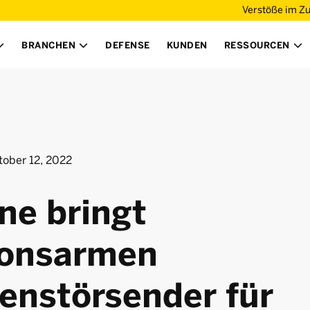
Verstöße im Z
BRANCHEN
DEFENSE
KUNDEN
RESSOURCEN



tober 12, 2022
ne bringt
sionsarmen
enstörsender für