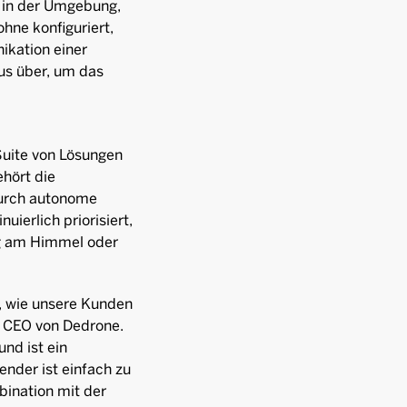
 in der Umgebung,
rohne konfiguriert,
kation einer
us über, um das
uite von Lösungen
hört die
urch autonome
uierlich priorisiert,
ng am Himmel oder
, wie unsere Kunden
, CEO von Dedrone.
nd ist ein
nder ist einfach zu
ination mit der