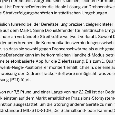
(RF) bereitstellt. Aufgrund seines kleinen, leichten Formfak
eit ist DedroneDefender die ideale Lösung zur Drohnenabwehr
ale Strafverfolgungsbehörden in städtischen Umgebungen.
lich führend bei der Bereitstellung präziser, zielgerichteter
e auf dem Markt. Seine DroneDefender für militärische Umg
ender an verbündete Streitkräfte weltweit verkauft. Sowohl 
der unterbrechen die Kommunikationsverbindungen zwische
, so dass sie sowohl gegen Drohnenschwärme als auch gege
roneDefender kann im herkömmlichen Handheld-Modus betri
ine telefonbasierte App für die Zielerfassung. Bis zum 1. Quar
enk-Neige-Positionierer montiert erhältlich sein, der eine 
Anweisung der DedroneTracker-Software ermöglicht, was zu 
ung (PTJ) führt.
on nur 7,5 Pfund und einer Länge von nur 22 Zoll ist der De
 kleinsten auf dem Markt erhältlichen Präzisions-Störsysteme.
ktion ausgestattet, um die Störung anderer Geräte zu mini
litärstandard MIL-STD-810H. Die Schmalband- oder Kammst