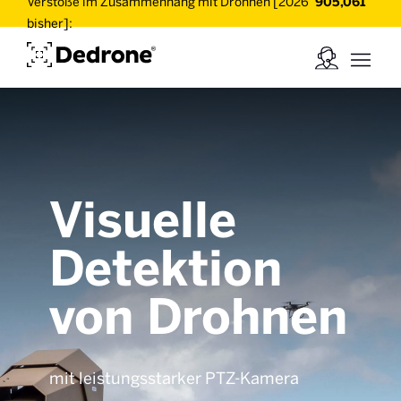
Verstöße im Zusammenhang mit Drohnen [2026
905,061
bisher]:
Visuelle
Detektion
von Drohnen
mit leistungsstarker PTZ-Kamera