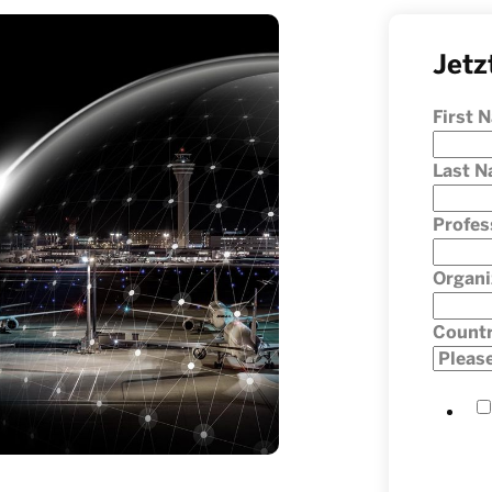
Jetz
First 
Last 
Profes
Organi
Count