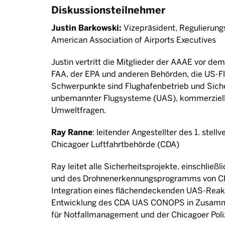
Diskussionsteilnehmer
Justin Barkowski:
Vizepräsident, Regulierung
American Association of Airports Executives
Justin vertritt die Mitglieder der AAAE vor de
FAA, der EPA und anderen Behörden, die US-Fl
Schwerpunkte sind Flughafenbetrieb und Siche
unbemannter Flugsysteme (UAS), kommerziel
Umweltfragen.
Ray Ranne
: leitender Angestellter des 1. ste
Chicagoer Luftfahrtbehörde (CDA)
Ray leitet alle Sicherheitsprojekte, einschlie
und des Drohnenerkennungsprogramms von Chic
Integration eines flächendeckenden UAS-Reakt
Entwicklung des CDA UAS CONOPS in Zusamm
für Notfallmanagement und der Chicagoer Poliz