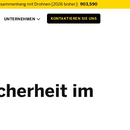
usammenhang mit Drohnen [2026 bisher]:
903,590
KONTAKTIEREN SIE UNS
UNTERNEHMEN

cherheit im