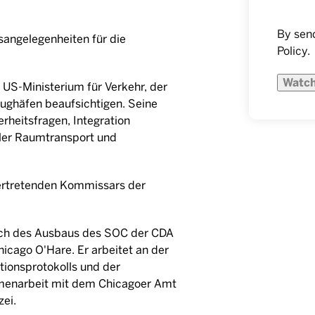
By send
sangelegenheiten für die
Policy
.
m US-Ministerium für Verkehr, der
ughäfen beaufsichtigen. Seine
rheitsfragen, Integration
ler Raumtransport und
llvertretenden Kommissars der
ßlich des Ausbaus des SOC der CDA
ago O'Hare. Er arbeitet an der
ionsprotokolls und der
enarbeit mit dem Chicagoer Amt
ei.