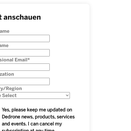
t anschauen
Name
Name
sional Email
*
zation
ry/Region
Yes, please keep me updated on
Dedrone news, products, services
and events. I can cancel my
subscription at any time.