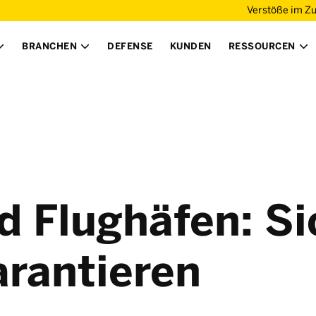
Verstöße im Z
BRANCHEN
DEFENSE
KUNDEN
RESSOURCEN



 Flughäfen: Si
arantieren