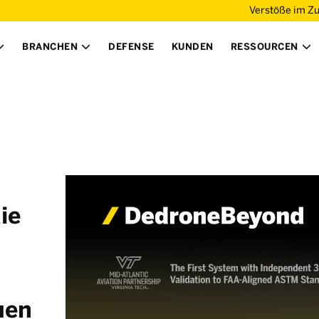
Verstöße im Z
BRANCHEN
DEFENSE
KUNDEN
RESSOURCEN



ie
uen