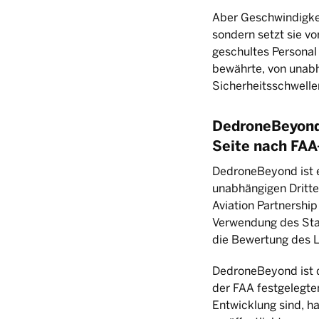
Aber Geschwindigkei
sondern setzt sie v
geschultes Personal 
bewährte, von unabh
Sicherheitsschwelle
DedroneBeyond
Seite nach FAA
DedroneBeyond ist 
unabhängigen Dritte
Aviation Partnershi
Verwendung des Sta
die Bewertung des L
DedroneBeyond ist d
der FAA festgelegte
Entwicklung sind, 