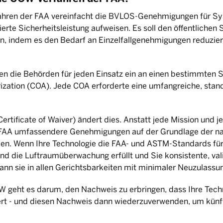
hren der FAA vereinfacht die BVLOS-Genehmigungen für Sys
ierte Sicherheitsleistung aufweisen. Es soll den öffentlichen
ren, indem es den Bedarf an Einzelfallgenehmigungen reduzie
gten die Behörden für jeden Einsatz ein an einen bestimmten
orization (COA). Jede COA erforderte eine umfangreiche, stan
tificate of Waiver) ändert dies. Anstatt jede Mission und j
 FAA umfassendere Genehmigungen auf der Grundlage der n
len. Wenn Ihre Technologie die FAA- und ASTM-Standards fü
d die Luftraumüberwachung erfüllt und Sie konsistente, val
ann sie in allen Gerichtsbarkeiten mit minimaler Neuzulassu
W geht es darum, den Nachweis zu erbringen, dass Ihre Tech
iert - und diesen Nachweis dann wiederzuverwenden, um kün