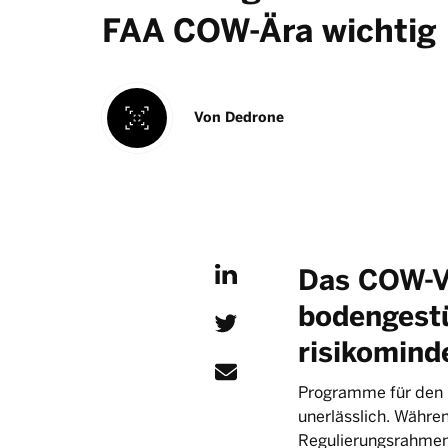
FAA COW-Ära wichtig 
Von
Dedrone
Das COW-Ve
bodengestü
risikomind
Programme für den E
unerlässlich. Währe
Regulierungsrahmen 