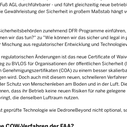
Fuß AGL durchführbarer - und führt gleichzeitig neue betrieb
ie Gewährleistung der Sicherheit in großem Maßstab hängt vo
 Sicherheitsbehörden zunehmend DFR-Programme einführen, v
nen wir das tun?" zu "Wie können wir das sicher und legal i
er Mischung aus regulatorischer Entwicklung und Technologiev
n regulatorischen Änderungen ist das neue Certificate of Wai
g zu BVLOS für Organisationen der öffentlichen Sicherheit (P
n Genehmigungszertifikaten (COA) zu einem besser skalierbar
 wird. Doch auch mit diesem neuen, schnelleren Verfahren 
der Schutz von Menschenleben am Boden und in der Luft. Di
nnen, dass ihr Betrieb keine neuen Risiken für nahe geleg
bringt, die denselben Luftraum nutzen.
t geprüfte Technologie wie DedroneBeyond nicht optional, s
ue COW-Verfahren der FAA?