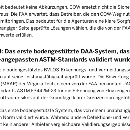
t bedeutet keine Abkürzungen. COW ersetzt nicht die Siche
oraus. Die FAA erwartet, dass Betreiber, die den COW-Weg nu
mitbringen. Das bedeutet für die Agenturen eine klare Sorgfa
ängiger Seite geprüfte Lösungen wählen, die die von der FA
nwerte erfüllen.
: Das erste bodengestützte DAA-System, das
-angepassten ASTM-Standards validiert wurd
ein bodengestütztes BVLOS-Erkennungs- und Vermeidungss
n auf seine Leistungsfähigkeit geprüft wurde. Die Bewertung
p (MAAP) der Virginia Tech, einem von der FAA benannten UA
ndards ASTM F3442M-23 für die Erkennung von Flugzeugen 
uftraumrisikos auf der Grundlage klarer Grenzen durchgefüh
as erste bodengestützte System, das von einem unabhängig
n Norm validiert wurde. Während andere Detektions- und Ve
hat kein anderer Anbieter vergleichbare Validierungsergeb