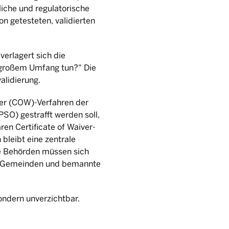
liche und regulatorische
n getesteten, validierten
erlagert sich die
n großem Umfang tun?" Die
alidierung.
ver (COW)-Verfahren der
SO) gestrafft werden soll,
en Certificate of Waiver-
bleibt eine zentrale
e Behörden müssen sich
ene Gemeinden und bemannte
ondern unverzichtbar.