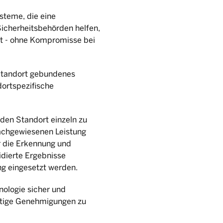
teme, die eine
 Sicherheitsbehörden helfen,
rt - ohne Kompromisse bei
 Standort gebundenes
dortspezifische
eden Standort einzeln zu
achgewiesenen Leistung
r die Erkennung und
idierte Ergebnisse
ng eingesetzt werden.
nologie sicher und
ftige Genehmigungen zu