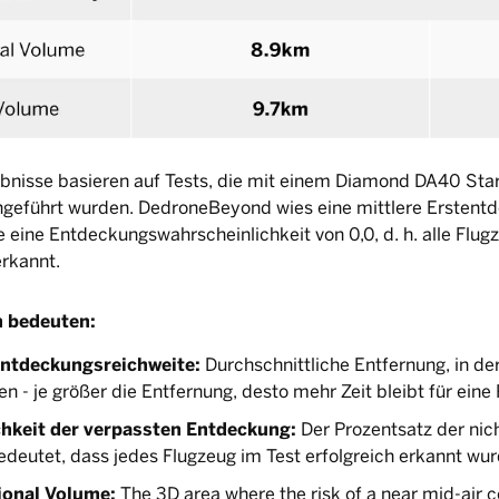
bnisse basieren auf Tests, die mit einem Diamond DA40 Star
geführt wurden. DedroneBeyond wies eine mittlere Erstentd
 eine Entdeckungswahrscheinlichkeit von 0,0, d. h. alle Flug
erkannt.
n bedeuten:
entdeckungsreichweite:
Durchschnittliche Entfernung, in d
n - je größer die Entfernung, desto mehr Zeit bleibt für eine
hkeit der verpassten Entdeckung:
Der Prozentsatz der nic
edeutet, dass jedes Flugzeug im Test erfolgreich erkannt wur
onal Volume:
The 3D area where the risk of a near mid-air c