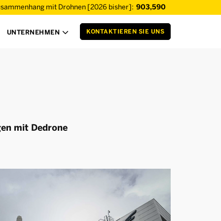
usammenhang mit Drohnen [2026 bisher]:
903,590
KONTAKTIEREN SIE UNS
UNTERNEHMEN

gen mit Dedrone