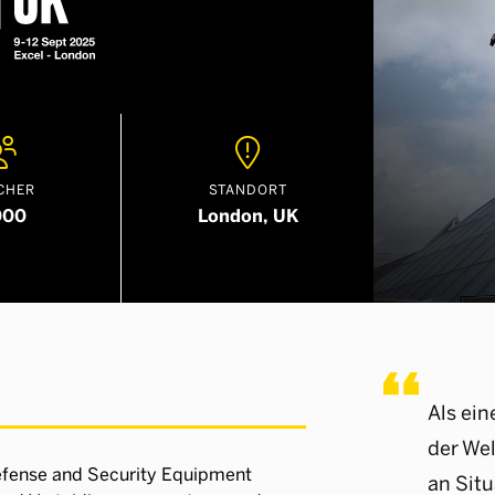


CHER
STANDORT
000
London, UK
Als ei
der Wel
efense and Security Equipment
an Sit