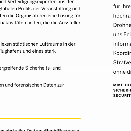
 und Verteidigungsexperten aus der
für ihr
obalen Profils der Veranstaltung und
hochra
en die Organisatoren eine Lösung für
ktivitäten finden, die die Aussteller
Drohne
uns Ech
Inform
exen städtischen Luftraums in der
Flughafens und eines stark
Koordi
Strafve
ergreifende Sicherheits- und
ohne di
en und forensischen Daten zur
MIKE OL
SICHERH
SECURIT
abwehrtrailer DedroneRapidResponse