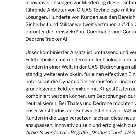
innovativer Lösungen zur Minderung dieser Gefahr
führende Anbieter von C-UAS-Technologie mit k
Lösungen. Hunderte von Kunden aus den Bereichen
Sicherheit und Militär weltweit vertrauen auf d
darunter die preisgekrönte Command-and-Contro
DedroneTracker.AI.
Unser kombinierter Ansatz ist umfassend und verb
Feldtechniken mit modernster Technologie, um si
Kunden in einer Welt, in der UAS-Bedrohungen al
ständig weiterentwickeln, für einen effektiven Ein
untersucht die Dynamik der Herausforderungen 
grundlegende Feldtechniken mit KI-gestützten
kombiniert werden können, um Bedrohungen durc
neutralisieren. Bei Thales und Dedrone möchten 
unser Verständnis der Schwachstellen von UAS ve
Kunden in die Lage versetzen, sich an diese neu
anzupassen, innovativ zu sein und erfolgreich zu 
Artikels werden die Begriffe „Drohnen” und „UA