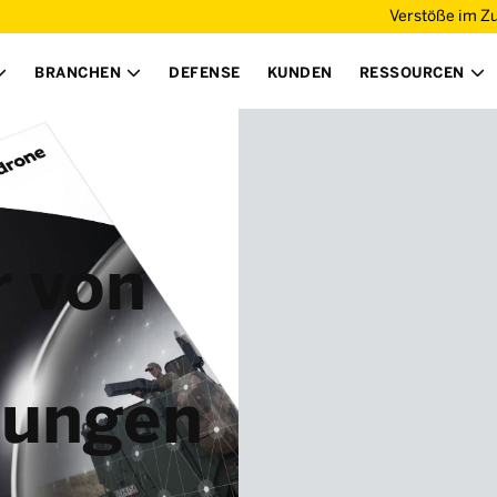
Verstöße im Z
BRANCHEN
DEFENSE
KUNDEN
RESSOURCEN



 von
hungen