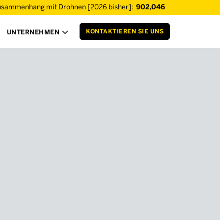
usammenhang mit Drohnen [2026 bisher]:
902,046
KONTAKTIEREN SIE UNS
UNTERNEHMEN
