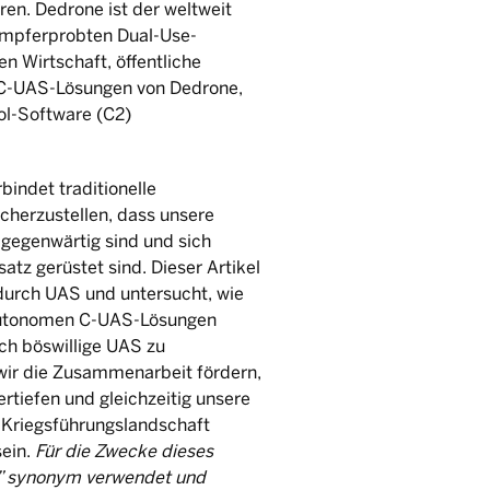
en. Dedrone ist der weltweit
ampferprobten Dual-Use-
 Wirtschaft, öffentliche
ie C-UAS-Lösungen von Dedrone,
l-Software (C2)
indet traditionelle
cherzustellen, dass unsere
lgegenwärtig sind und sich
satz gerüstet sind. Dieser Artikel
durch UAS und untersucht, wie
 autonomen C-UAS-Lösungen
h böswillige UAS zu
wir die Zusammenarbeit fördern,
rtiefen und gleichzeitig unsere
e Kriegsführungslandschaft
sein.
Für die Zwecke dieses
S” synonym verwendet und