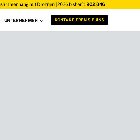
usammenhang mit Drohnen [2026 bisher]:
902,046
KONTAKTIEREN SIE UNS
UNTERNEHMEN
