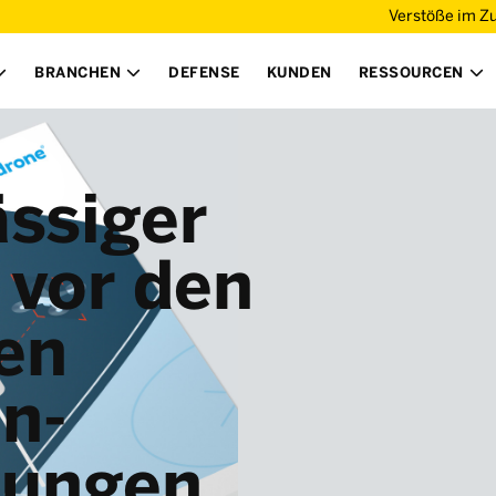
Verstöße im Z
BRANCHEN
DEFENSE
KUNDEN
RESSOURCEN



ässiger
 vor den
en
n-
hungen