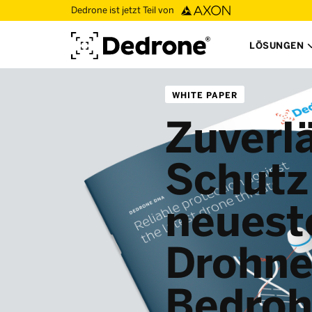
Dedrone ist jetzt Teil von
LÖSUNGEN
WHITE PAPER
Zuverl
Schutz
neuest
Drohne
Bedro